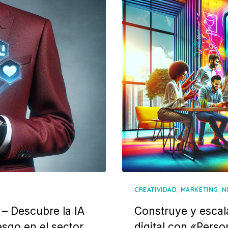
,
,
CREATIVIDAD
MARKETING
N
 – Descubre la IA
Construye y escal
esgo en el sector
digital con «Pers