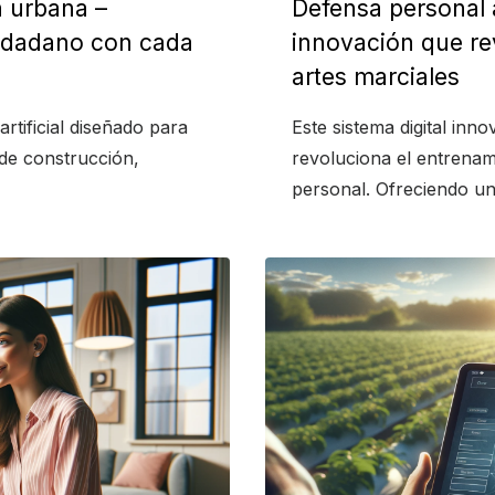
n urbana –
Defensa personal 
udadano con cada
innovación que re
artes marciales
rtificial diseñado para
Este sistema digital in
 de construcción,
revoluciona el entrenam
personal. Ofreciendo un