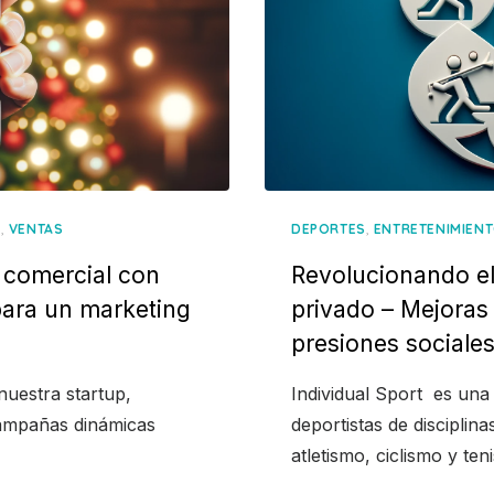
,
,
A
VENTAS
DEPORTES
ENTRETENIMIEN
o comercial con
Revolucionando el
 para un marketing
privado – Mejoras
presiones sociale
nuestra startup,
Individual Sport es un
r campañas dinámicas
deportistas de disciplina
atletismo, ciclismo y teni