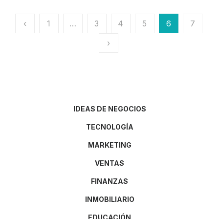
Paginación
‹
1
…
3
4
5
6
7
de
›
entradas
IDEAS DE NEGOCIOS
TECNOLOGÍA
MARKETING
VENTAS
FINANZAS
INMOBILIARIO
EDUCACIÓN