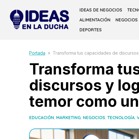
Skip
IDEAS DE NEGOCIOS
TECN
to
ALIMENTACIÓN
NEGOCIOS
the
content
DEPORTES
Portada
»
Transforma tus capacidades de discursos
Transforma tu
discursos y log
temor como un
EDUCACIÓN
,
MARKETING
,
NEGOCIOS
,
TECNOLOGÍA
,