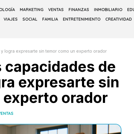
OLOGÍA
MARKETING
VENTAS
FINANZAS
INMOBILIARIO
ED
VIAJES
SOCIAL
FAMILIA
ENTRETENIMIENTO
CREATIVIDAD
 y logra expresarte sin temor como un experto orador
s capacidades de
ra expresarte sin
 experto orador
VENTAS