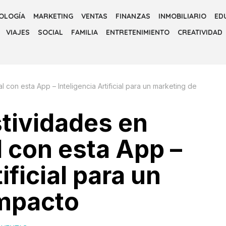
OLOGÍA
MARKETING
VENTAS
FINANZAS
INMOBILIARIO
ED
VIAJES
SOCIAL
FAMILIA
ENTRETENIMIENTO
CREATIVIDAD
 con esta App – Inteligencia Artificial para un marketing de
tividades en
l con esta App –
ificial para un
impacto