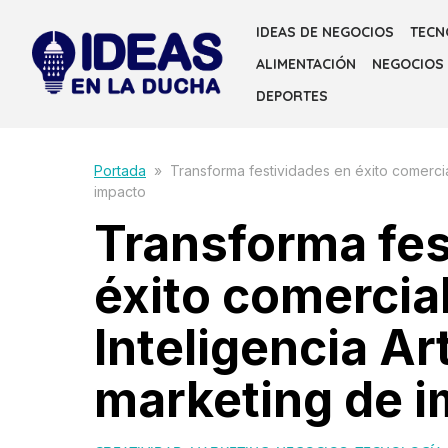
Skip
IDEAS DE NEGOCIOS
TECN
to
ALIMENTACIÓN
NEGOCIOS
the
content
DEPORTES
Portada
»
Transforma festividades en éxito comercial
impacto
Transforma fes
éxito comercia
Inteligencia Art
marketing de 