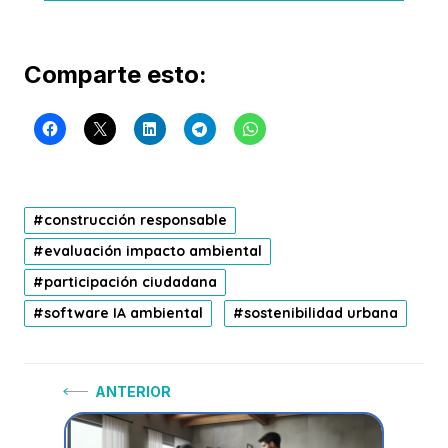
Comparte esto:
construcción responsable
evaluación impacto ambiental
participación ciudadana
software IA ambiental
sostenibilidad urbana
Navegación
Anterior:
ANTERIOR
de