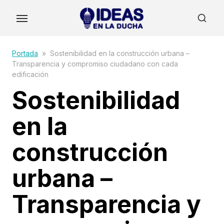
Skip
to
the
content
Portada
»
Sostenibilidad en la construcción urbana –
Transparencia y compromiso ciudadano con cada
edificación
Sostenibilidad
en la
construcción
urbana –
Transparencia y