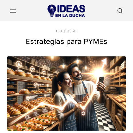
Skip
to
the
content
ETIQUETA:
Estrategias para PYMEs