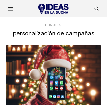
Skip
to
the
content
ETIQUETA:
personalización de campañas