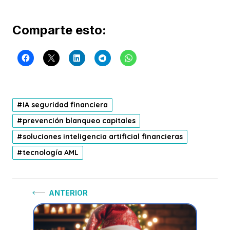
Comparte esto:
IA seguridad financiera
prevención blanqueo capitales
soluciones inteligencia artificial financieras
tecnología AML
Navegación
Anterior:
ANTERIOR
de