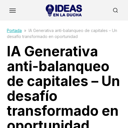
Skip
to
the
content
Portada
»
IA Generativa anti-balanqueo de capitales – Un
desafío transformado en oportunidad
IA Generativa
anti-balanqueo
de capitales – Un
desafío
transformado en
oportunidad