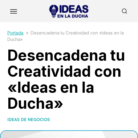
Skip
to
the
content
Portada
»
Desencadena tu Creatividad con «Ideas en la
Ducha»
Desencadena tu
Creatividad con
«Ideas en la
Ducha»
IDEAS DE NEGOCIOS