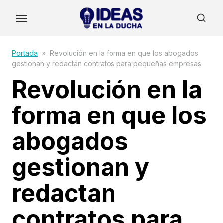
Skip
to
the
content
Portada
»
Revolución en la forma en que los abogados
gestionan y redactan contratos para pequeñas empresas
Revolución en la
forma en que los
abogados
gestionan y
redactan
contratos para