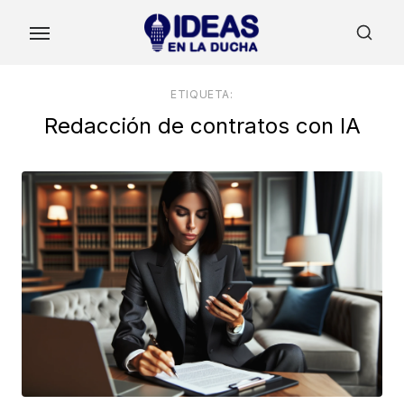
Skip
to
the
content
ETIQUETA:
Redacción de contratos con IA