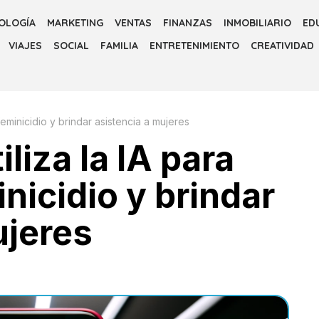
OLOGÍA
MARKETING
VENTAS
FINANZAS
INMOBILIARIO
ED
VIAJES
SOCIAL
FAMILIA
ENTRETENIMIENTO
CREATIVIDAD
feminicidio y brindar asistencia a mujeres
liza la IA para
inicidio y brindar
ujeres