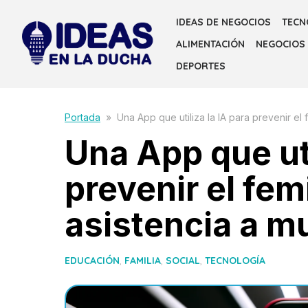
Skip
IDEAS DE NEGOCIOS
TECN
to
ALIMENTACIÓN
NEGOCIOS
the
content
DEPORTES
Portada
»
Una App que utiliza la IA para prevenir el 
Una App que uti
prevenir el fem
asistencia a m
EDUCACIÓN
,
FAMILIA
,
SOCIAL
,
TECNOLOGÍA