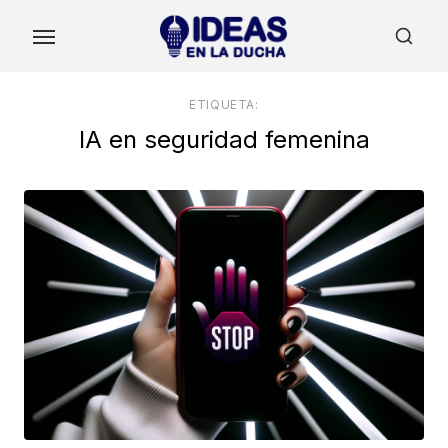
Skip
to
the
content
ETIQUETA:
IA en seguridad femenina