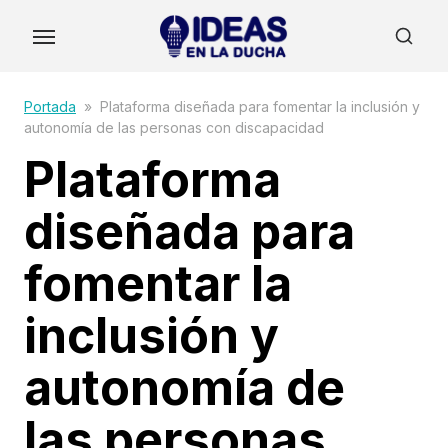
Skip
to
the
content
Portada
»
Plataforma diseñada para fomentar la inclusión y
autonomía de las personas con discapacidad
Plataforma
diseñada para
fomentar la
inclusión y
autonomía de
las personas