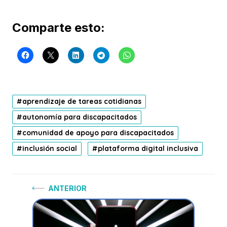
Comparte esto:
aprendizaje de tareas cotidianas
autonomía para discapacitados
comunidad de apoyo para discapacitados
inclusión social
plataforma digital inclusiva
Navegación
Anterior:
ANTERIOR
de