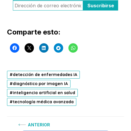
Comparte esto:
detección de enfermedades IA
diagnóstico por imagen IA
inteligencia artificial en salud
tecnología médica avanzada
Navegación
Anterior:
ANTERIOR