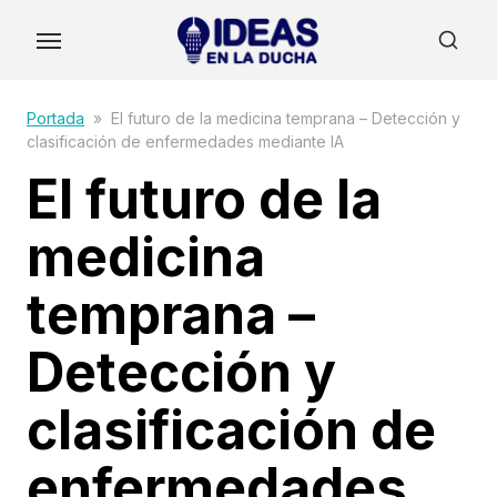
Skip
to
the
content
Portada
»
El futuro de la medicina temprana – Detección y
clasificación de enfermedades mediante IA
El futuro de la
medicina
temprana –
Detección y
clasificación de
enfermedades