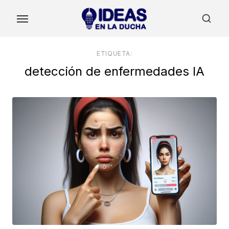
Skip
to
the
content
ETIQUETA:
detección de enfermedades IA