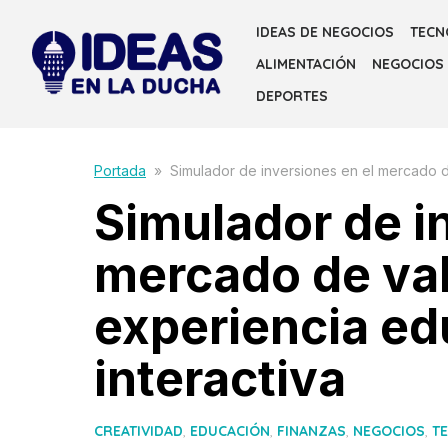
Skip
IDEAS DE NEGOCIOS
TECN
to
ALIMENTACIÓN
NEGOCIOS
the
content
DEPORTES
Portada
»
Simulador de inversiones en el mercado d
Simulador de i
mercado de va
experiencia ed
interactiva
CREATIVIDAD
,
EDUCACIÓN
,
FINANZAS
,
NEGOCIOS
,
T