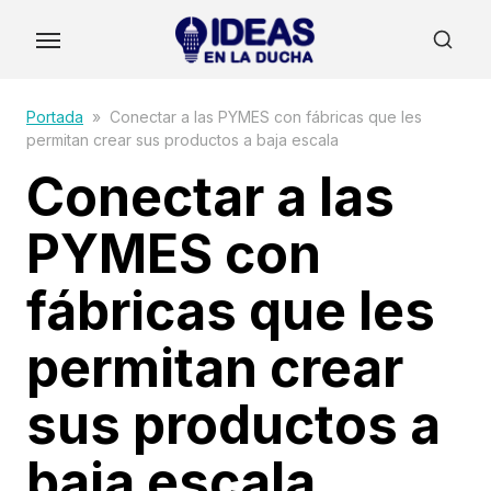
Skip
to
the
content
Portada
»
Conectar a las PYMES con fábricas que les
permitan crear sus productos a baja escala
Conectar a las
PYMES con
fábricas que les
permitan crear
sus productos a
baja escala