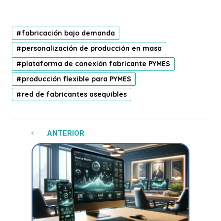
fabricación bajo demanda
personalización de producción en masa
plataforma de conexión fabricante PYMES
producción flexible para PYMES
red de fabricantes asequibles
Navegación
Anterior:
ANTERIOR
de
entradas