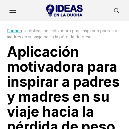
Skip
to
the
content
Portada
»
Aplicación motivadora para inspirar a padres y
madres en su viaje hacia la pérdida de peso
Aplicación
motivadora para
inspirar a padres
y madres en su
viaje hacia la
pérdida de peso