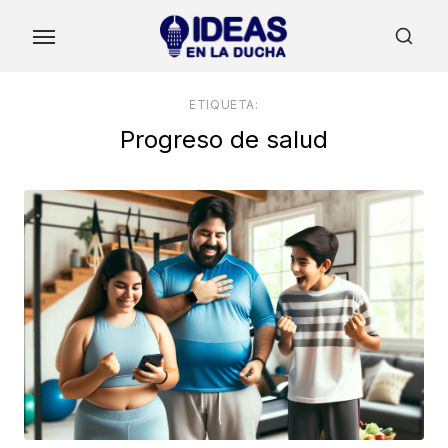
Skip
to
the
content
ETIQUETA:
Progreso de salud