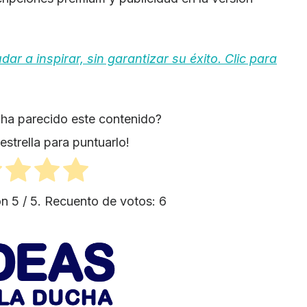
r a inspirar, sin garantizar su éxito. Clic para
e ha parecido este contenido?
estrella para puntuarlo!
ón
5
/ 5. Recuento de votos:
6