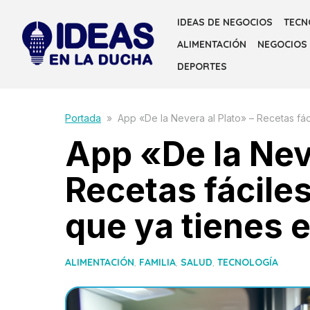
Skip
IDEAS DE NEGOCIOS
TECN
to
ALIMENTACIÓN
NEGOCIOS
the
content
DEPORTES
Portada
»
App «De la Nevera al Plato» – Recetas fác
App «De la Neve
Recetas fáciles
que ya tienes e
ALIMENTACIÓN
,
FAMILIA
,
SALUD
,
TECNOLOGÍA