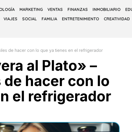
OLOGÍA
MARKETING
VENTAS
FINANZAS
INMOBILIARIO
ED
VIAJES
SOCIAL
FAMILIA
ENTRETENIMIENTO
CREATIVIDAD
iles de hacer con lo que ya tienes en el refrigerador
ra al Plato» –
 de hacer con lo
n el refrigerador