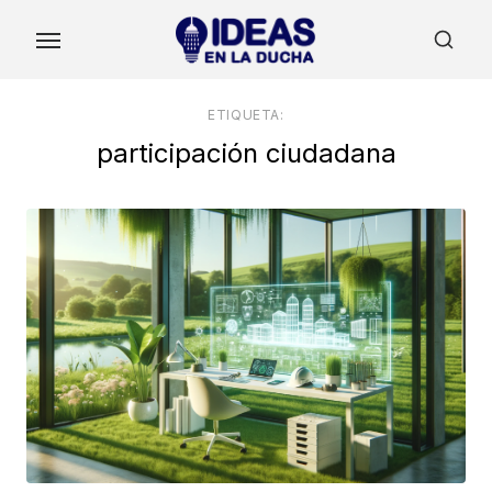
Skip
to
the
content
ETIQUETA:
participación ciudadana