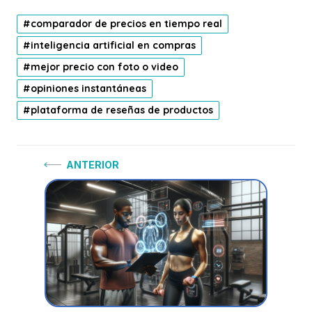
comparador de precios en tiempo real
inteligencia artificial en compras
mejor precio con foto o video
opiniones instantáneas
plataforma de reseñas de productos
Navegación
Anterior:
ANTERIOR
de
entradas