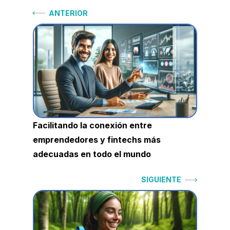
Navegación
Anterior:
ANTERIOR
de
entradas
Facilitando la conexión entre
emprendedores y fintechs más
adecuadas en todo el mundo
Siguiente:
SIGUIENTE