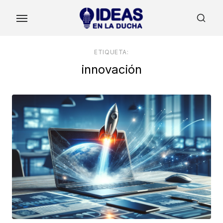
Skip
to
the
content
ETIQUETA:
innovación