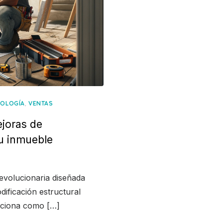
,
NOLOGÍA
VENTAS
joras de
tu inmueble
revolucionaria diseñada
ificación estructural
unciona como […]