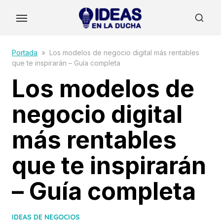
Skip
to
the
content
Portada
»
Los modelos de negocio digital más rentables
que te inspirarán – Guía completa
Los modelos de
negocio digital
más rentables
que te inspirarán
– Guía completa
IDEAS DE NEGOCIOS