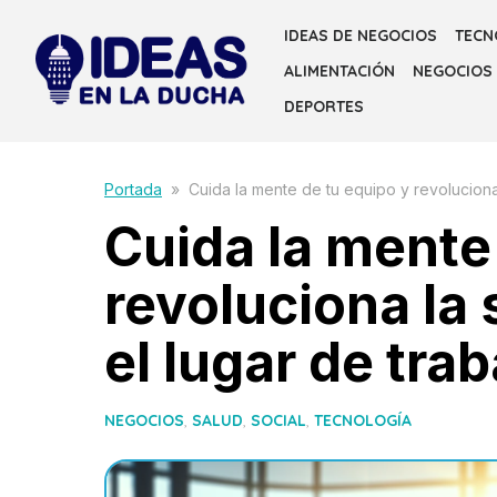
Skip
IDEAS DE NEGOCIOS
TECN
to
ALIMENTACIÓN
NEGOCIOS
the
content
DEPORTES
Portada
»
Cuida la mente de tu equipo y revoluciona 
Cuida la mente
revoluciona la
el lugar de trab
NEGOCIOS
,
SALUD
,
SOCIAL
,
TECNOLOGÍA