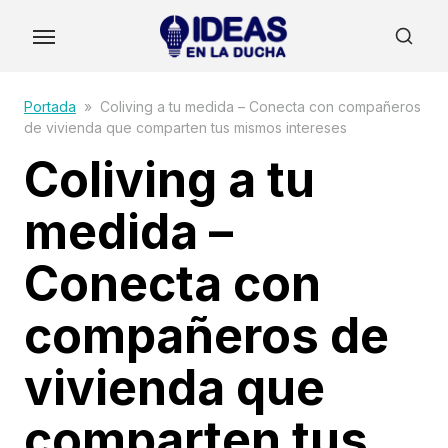
Skip
to
the
content
Portada
»
Coliving a tu medida – Conecta con compañeros
de vivienda que comparten tus mismos intereses
Coliving a tu
medida –
Conecta con
compañeros de
vivienda que
comparten tus