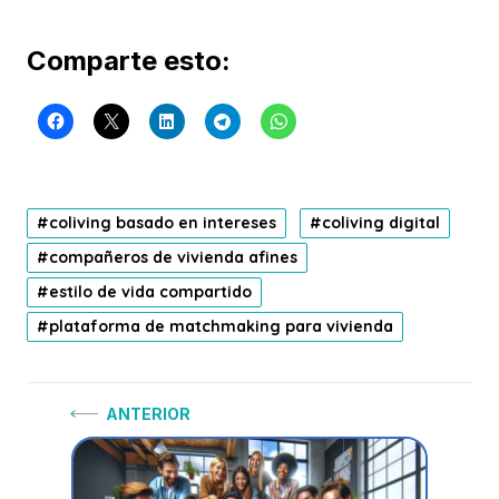
Comparte esto:
coliving basado en intereses
coliving digital
compañeros de vivienda afines
estilo de vida compartido
plataforma de matchmaking para vivienda
Navegación
Anterior:
ANTERIOR
de