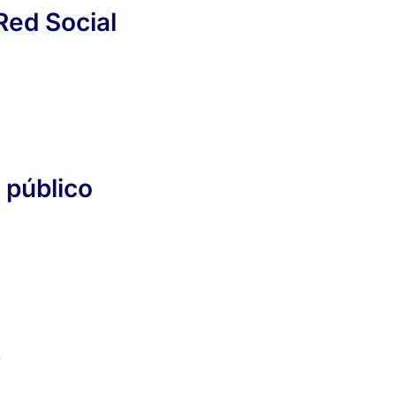
ed Social​
y público
s