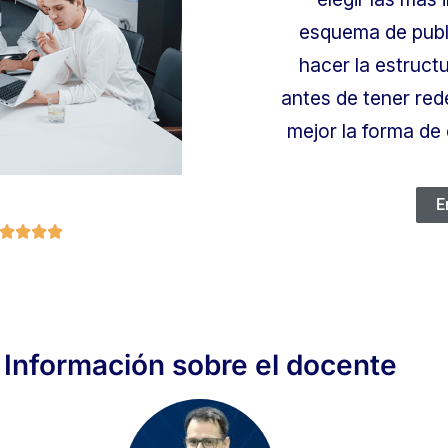
esquema de publi
hacer la estruct
antes de tener rede
mejor la forma de 
E




Información sobre el docente