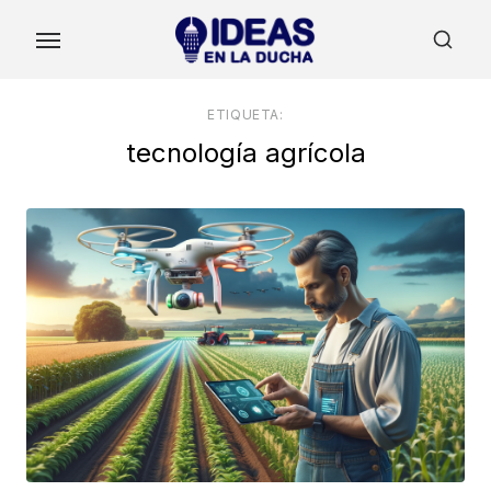
Skip
to
the
content
ETIQUETA:
tecnología agrícola