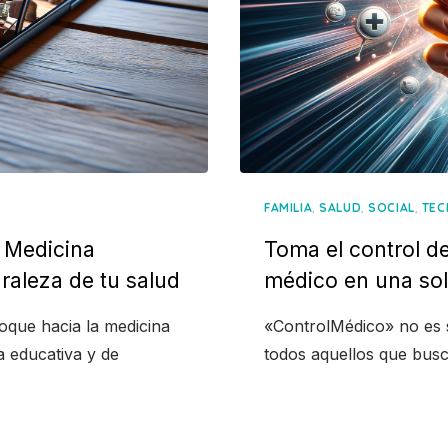
,
,
,
FAMILIA
SALUD
SOCIAL
TEC
 Medicina
Toma el control de
raleza de tu salud
médico en una sol
foque hacia la medicina
«ControlMédico» no es s
a educativa y de
todos aquellos que busc