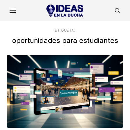
Skip
to
the
content
ETIQUETA:
oportunidades para estudiantes