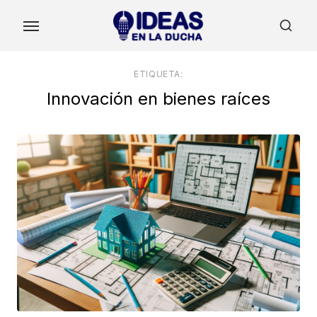
Skip
to
the
content
ETIQUETA:
Innovación en bienes raíces