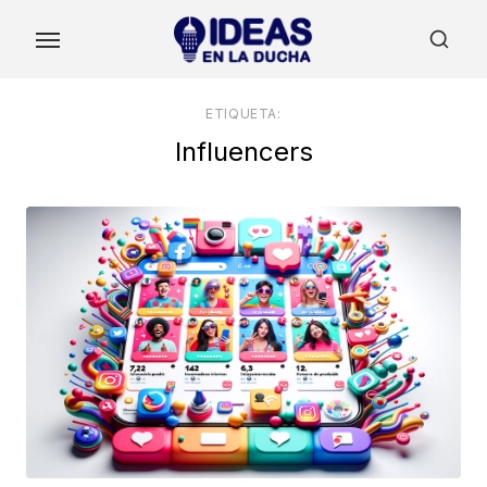
Skip
to
the
content
ETIQUETA:
Influencers