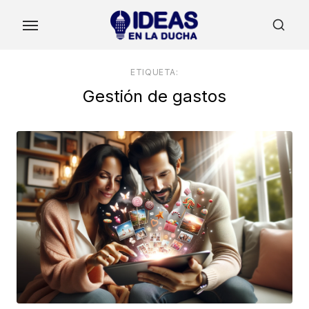
Skip
to
the
content
ETIQUETA:
Gestión de gastos