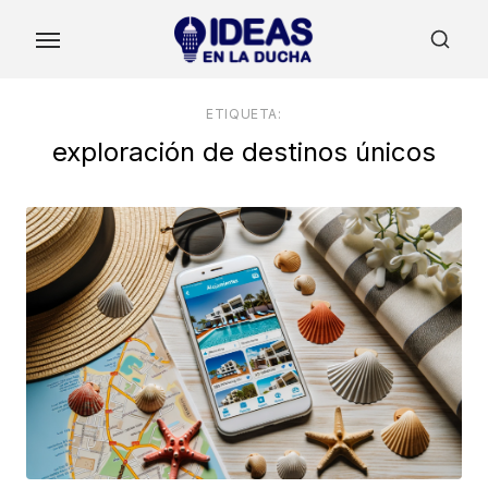
Skip
to
the
content
ETIQUETA:
exploración de destinos únicos