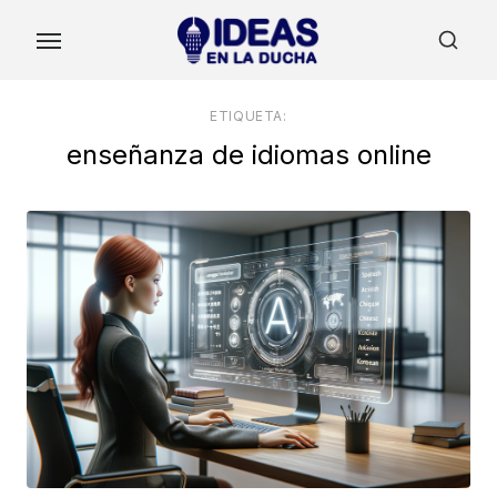
Skip
to
the
content
ETIQUETA:
enseñanza de idiomas online