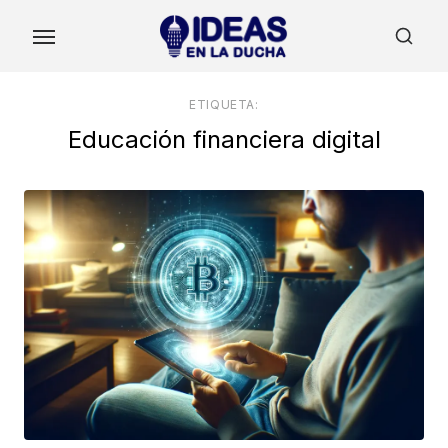
Skip
to
the
content
ETIQUETA:
Educación financiera digital