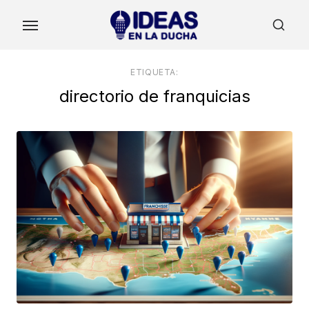
Skip
to
the
content
ETIQUETA:
directorio de franquicias