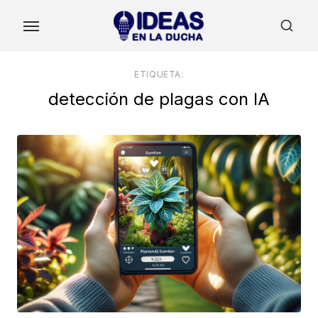
Skip
to
the
content
ETIQUETA:
detección de plagas con IA