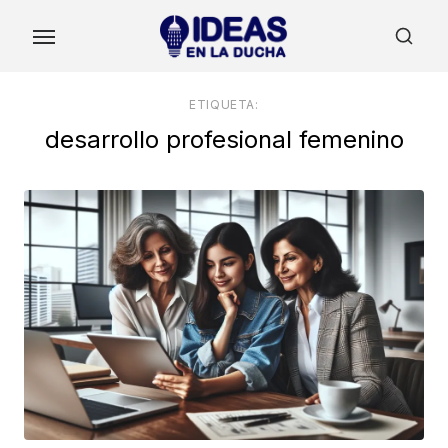
Skip
to
the
content
ETIQUETA:
desarrollo profesional femenino