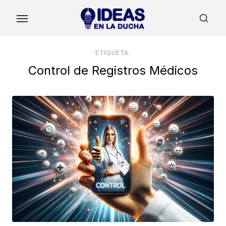
Skip
to
the
content
ETIQUETA:
Control de Registros Médicos