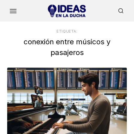
Skip
to
the
content
ETIQUETA:
conexión entre músicos y
pasajeros