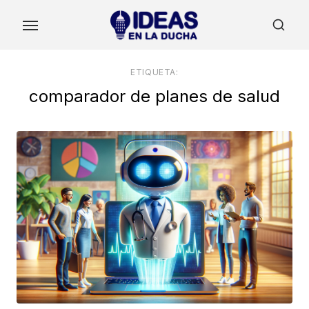
Skip
to
the
content
ETIQUETA:
comparador de planes de salud