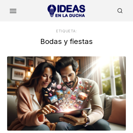
Skip
to
the
content
ETIQUETA:
Bodas y fiestas