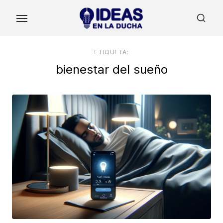
Skip
to
the
content
ETIQUETA:
bienestar del sueño