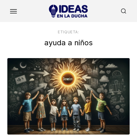
Skip
to
the
content
ETIQUETA:
ayuda a niños