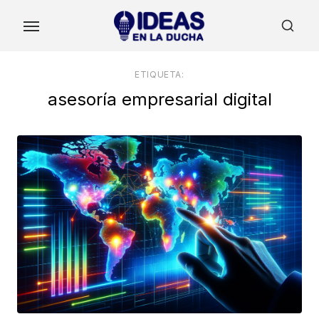
Skip
to
the
content
ETIQUETA:
asesoría empresarial digital