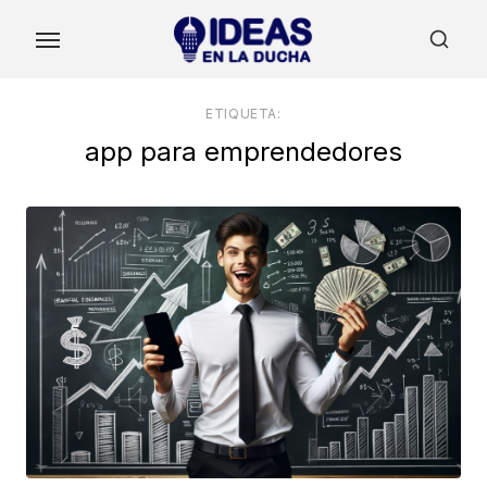
Skip
to
the
content
ETIQUETA:
app para emprendedores